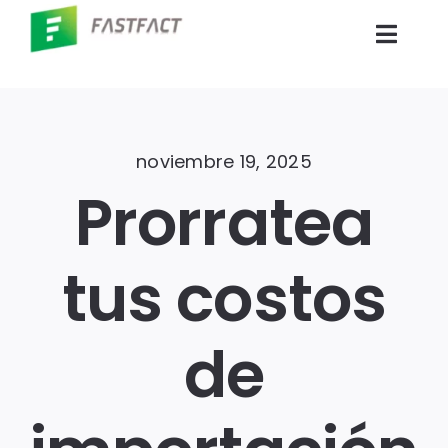
Skip
to
Toggl
content
Navig
Inicio
noviembre 19, 2025
Productos
Prorratea
Empresas
tus costos
Blog
de
Contáctenos
Portal Clientes