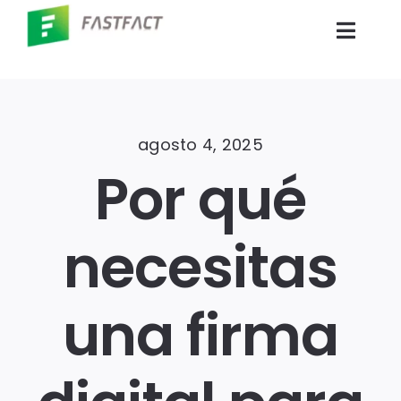
Skip
to
Toggl
content
Navig
Inicio
agosto 4, 2025
Productos
Por qué
Empresas
necesitas
Blog
una firma
Contáctenos
Portal Clientes